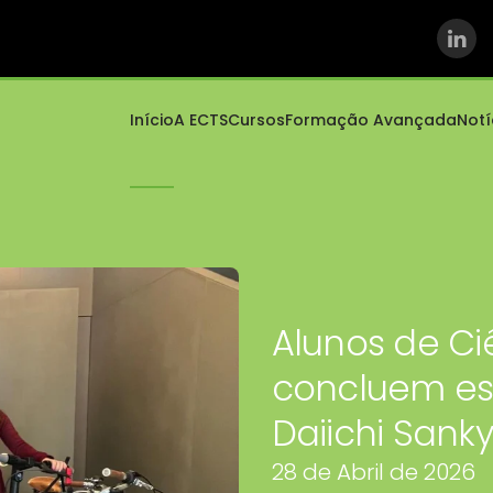
Início
A ECTS
Cursos
Formação Avançada
Notí
Alunos de Ci
concluem es
Daiichi Sank
28 de Abril de 2026