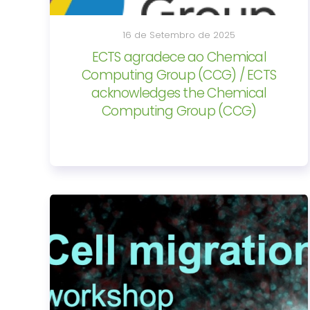
16 de Setembro de 2025
ECTS agradece ao Chemical
Computing Group (CCG) / ECTS
acknowledges the Chemical
Computing Group (CCG)