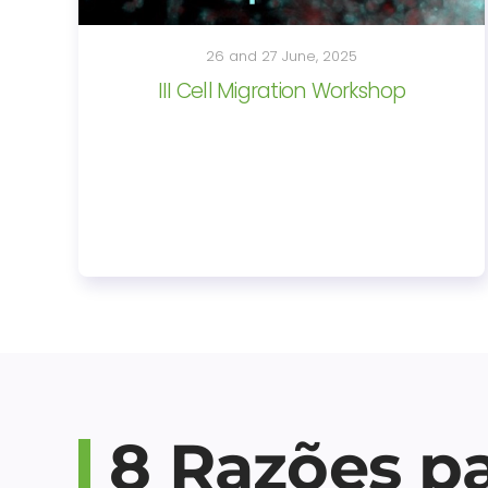
26 and 27 June, 2025
III Cell Migration Workshop
8 Razões p