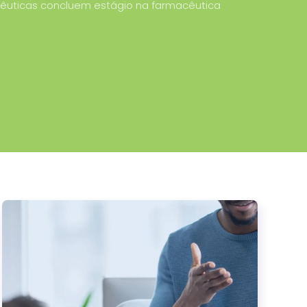
êuticas concluem estágio na farmacêutica