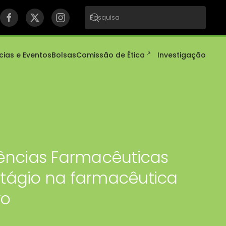
cias e Eventos
Bolsas
Comissão de Ética
Investigação
ências Farmacêuticas
tágio na farmacêutica
yo