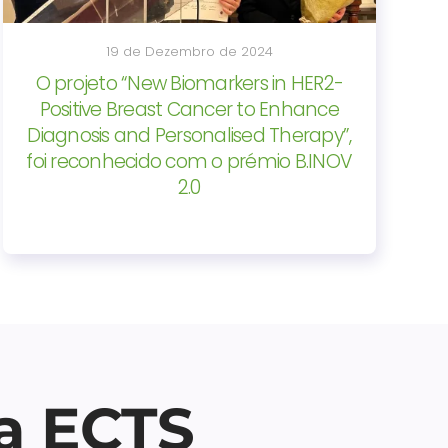
19 de Dezembro de 2024
O projeto “New Biomarkers in HER2-
Positive Breast Cancer to Enhance
Diagnosis and Personalised Therapy”,
foi reconhecido com o prémio B.INOV
2.0
 a ECTS