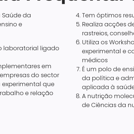
a Saúde da
Tem óptimos res
ensino e
Realiza acções 
rastreios, consel
Utiliza os Worksh
o laboratorial ligado
experimental e c
médicos
complementares em
É um polo de ens
 empresas do sector
da política e ad
 experimental que
aplicada à saúd
rabalho e relação
A nutrição molecu
de Ciências da n