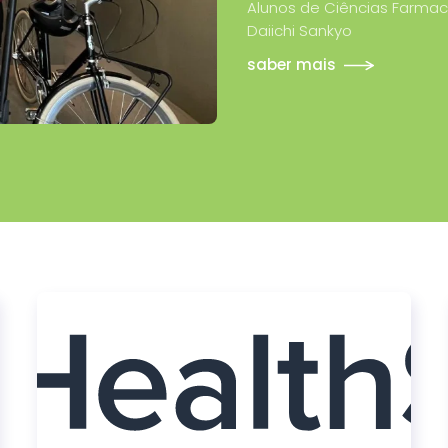
Alunos de Ciências Farmac
Daiichi Sankyo
saber mais