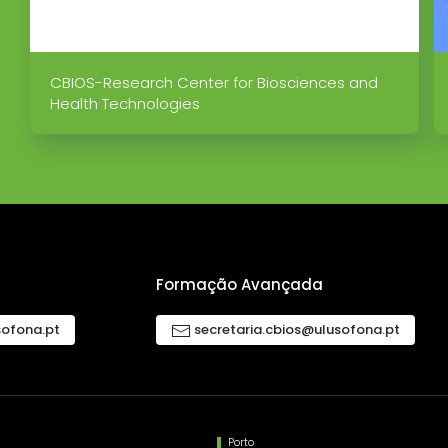
CBIOS-Research Center for Biosciences and
Health Technologies
Formação Avançada
sofona.pt
secretaria.cbios@ulusofona.pt
Porto