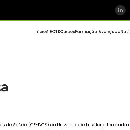
Início
A ECTS
Cursos
Formação Avançada
Notí
ca
as de Saúde (CE-DCS) da Universidade Lusófona foi criada