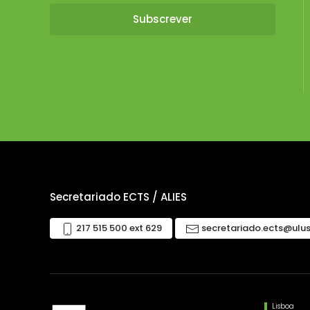
Secretariado ECTS / ALIES
217 515 500 ext 629
secretariado.ects@ulu
Lisboa