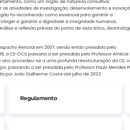
epartamento, como um órgão de natureza consultiva,
ar as atividades de investigação, desenvolvimento e inovaç
ão foi reconhecido como essencial para garantir a
oteger e garantir a dignidade e integridade humanas,
nálise e reflexão prévias do ponto de vista ético, deontológ
despacho Reitoral em 2007, sendo então presidida pelo
09, a CE-DCS passaria a ser presidida pelo Professor Amilcar
e ano, procedeu-se a uma profunda reestruturação da CE, c
gor, passando a ser presidida pelo Professor Paulo Mendes 
dida por João Guilherme Costa até julho de 2023.
Regulamento