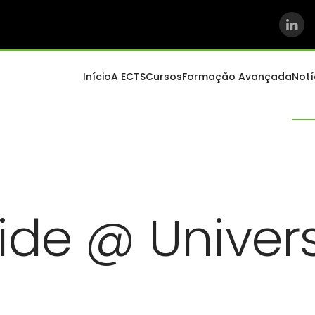
Início
A ECTS
Cursos
Formação Avançada
Notí
ide @ Univer