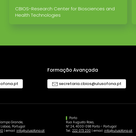
CBIOS-Research Center for Biosciences and
Health Technologies
Formação Avançada
sofona.pt
secretaria.cbios@ulusofona.pt
Porto
Campo Grande,
Rua Augusto Rosa,
 Lisboa, Portugal
Nº 24, 4000-098 Porto - Portugal
00
| email:
info@ulusofona.pt
Tel.:
222 073 230
| email:
info@ulusofona.pt