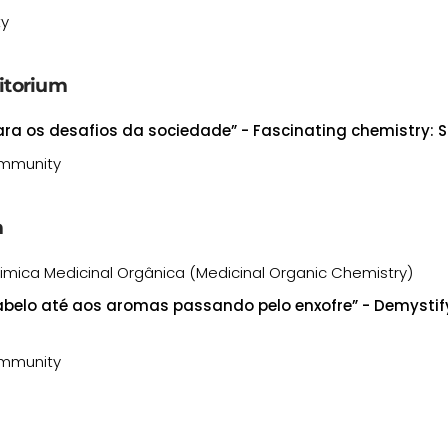
ty
ditorium
ara os desafios da sociedade” - Fascinating chemistry: So
community
m
Quimica Medicinal Orgânica (Medicinal Organic Chemistry)
belo até aos aromas passando pelo enxofre” - Demystify
community