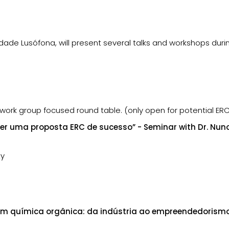
idade Lusófona, will present several talks and workshops dur
ork group focused round table. (only open for potential ER
 uma proposta ERC de sucesso” - Seminar with Dr. Nuno 
ty
m química orgânica: da indústria ao empreendedorismo” 