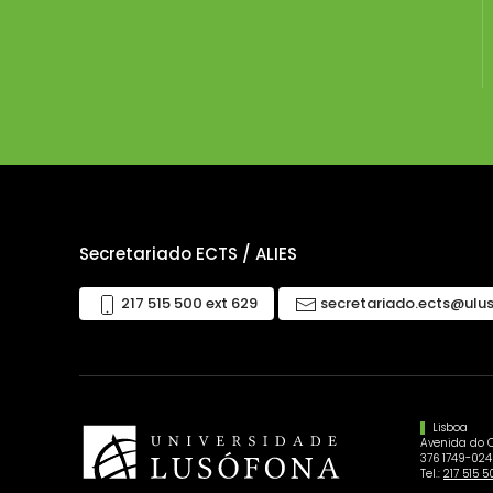
Secretariado ECTS / ALIES
217 515 500 ext 629
secretariado.ects@ulu
Lisboa
Avenida do 
376 1749-024
Tel.:
217 515 5