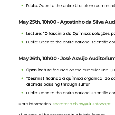
Public: Open to the entire ULusofona communi
May 25th, 10h00 - Agostinho da Silva Au
Lecture: “O fascínio da Química: soluções p
Public: Open to the entire national scientific 
May 26th, 10h00 - José Araújo Auditoriu
Open lecture
focused on the curricular unit: 
“Desmistificando a química orgânica: do ca
aromas passing through sulfur
Public: Open to the entire national scientific 
More information:
secretaria.cbios@ulusofona.pt
All events will be presented in a hybrid format.