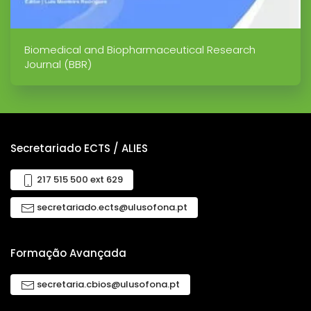
Biomedical and Biopharmaceutical Research
Journal (BBR)
Secretariado ECTS / ALIES
217 515 500 ext 629
secretariado.ects@ulusofona.pt
Formação Avançada
secretaria.cbios@ulusofona.pt