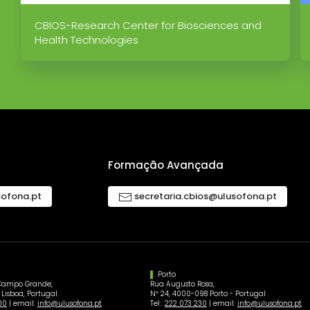
CBIOS-Research Center for Biosciences and
Health Technologies
Formação Avançada
sofona.pt
secretaria.cbios@ulusofona.pt
Porto
Campo Grande,
Rua Augusto Rosa,
 Lisboa, Portugal
Nº 24, 4000-098 Porto - Portugal
00
| email:
info@ulusofona.pt
Tel.:
222 073 230
| email:
info@ulusofona.pt