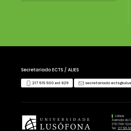
Secretariado ECTS / ALIES
217 515 500 ext 629
secretariado.ects@ulu
Lisboa
Avenida do 
376 1749-024
Tel.:
217 515 5