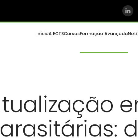
Início
A ECTS
Cursos
Formação Avançada
Notí
atualização 
rasitárias: d