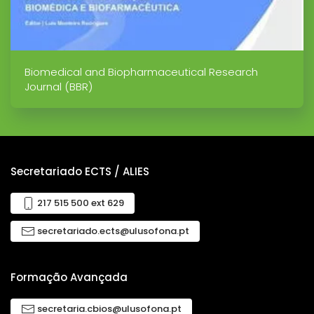
Biomedical and Biopharmaceutical Research
Journal (BBR)
Secretariado ECTS / ALIES
217 515 500 ext 629
secretariado.ects@ulusofona.pt
Formação Avançada
secretaria.cbios@ulusofona.pt