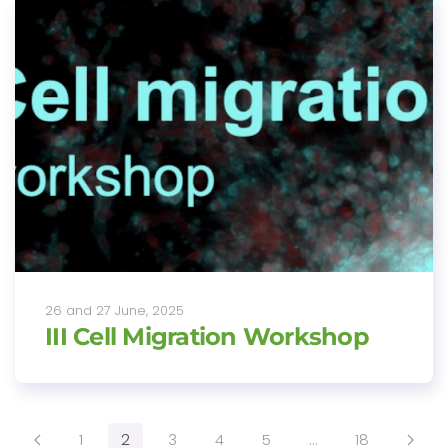
26 and 27 June, 2025
III Cell Migration Workshop
1
2
3
4
5
…
18