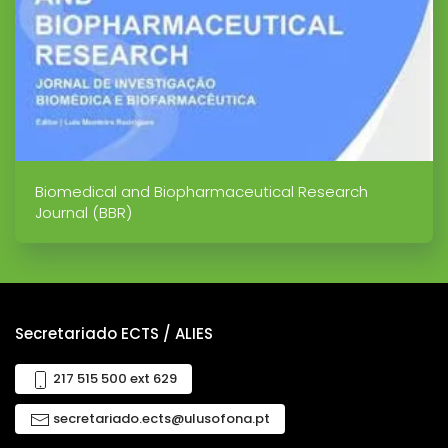
Biomedical and Biopharmaceutical Research
Journal (BBR)
Secretariado ECTS / ALIES
217 515 500 ext 629
secretariado.ects@ulusofona.pt