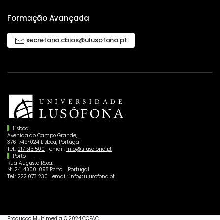
Formação Avançada
secretaria.cbios@ulusofona.pt
Lisboa
Avenida do Campo Grande,
376 1749-024 Lisboa, Portugal
Tel.:
217 515 500
| email:
info@ulusofona.pt
Porto
Rua Augusto Rosa,
Nº 24, 4000-098 Porto - Portugal
Tel.:
222 073 230
| email:
info@ulusofona.pt
Producao Multimedia © 2024 COFAC.